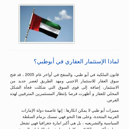
لماذا الإستثمار العقاري في أبوظبي؟
قانون الملكية في أبو ظبي، والمنقح في أواخر عام 2005 ، قد فتح
سوق العقار للاستثمار الاجنبي ومهد الطريق لعصر جديد من
الاستثمار، إضافة إلى قوى السوق التي شكلت فجأة الشكل
المحلي للعقار و أظهرت فرصا بإنتظار المستثمرين المترقبين لهذه
الفرص.
مميزات أبو ظبي لا يمكن انكارها : إنها عاصمة دولة الإمارات
العربية المتحدة، وعلى هذا النحو فهي تمسك بزمام السلطة
السياسية والتشريعيه ، بل هي أكبر امارة جغرافيا فهي تشغل
مساحة أكثر من 87% من كامل مساحة دولة الامارات العربية